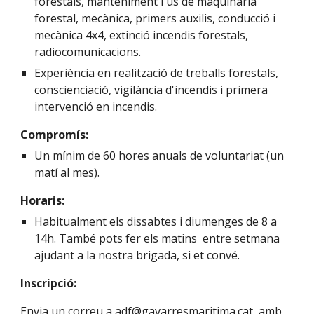
forestals, manteniment i ús de maquinària
forestal, mecànica, primers auxilis, conducció i
mecànica 4x4, extinció incendis forestals,
radiocomunicacions.
Experiència en realització de treballs forestals,
conscienciació, vigilància d'incendis i primera
intervenció en incendis.
Compromís:
Un mínim de 60 hores anuals de voluntariat (un
matí al mes).
Horaris:
Habitualment els dissabtes i diumenges de 8 a
14h. També pots fer els matins entre setmana
ajudant a la nostra brigada, si et convé.
Inscripció:
Envia un correu a
adf@gavarresmaritima.cat
, amb