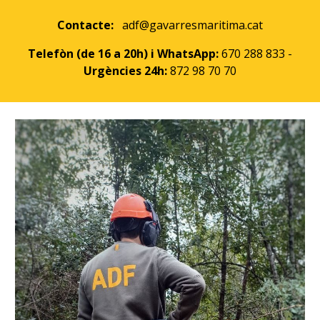
Contacte:
adf@gavarresmaritima.cat
Telefòn (de 16 a 20h) i WhatsApp:
670 288 833 -
Urgències 24h:
872 98 70 70